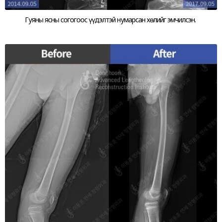
Гуяны ясны согогоос үүдэлтэй нумарсан хөлийг эмчилсэн.