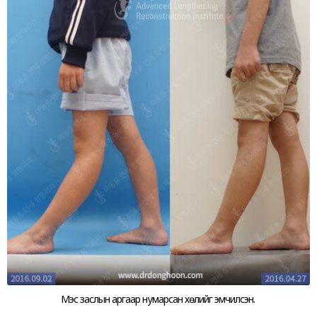
Мэс заслын аргаар нумарсан хөлийг эмчилсэн.