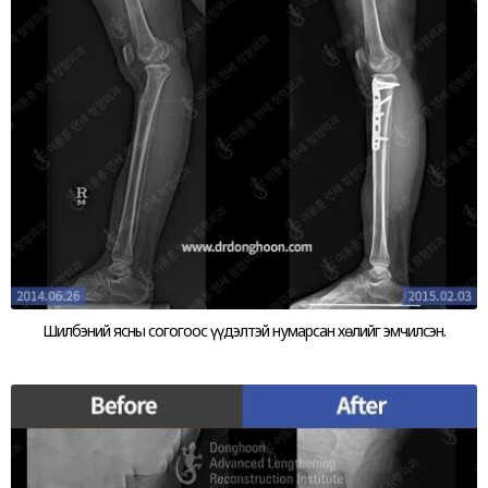
Шилбэний ясны согогоос үүдэлтэй нумарсан хөлийг эмчилсэн.