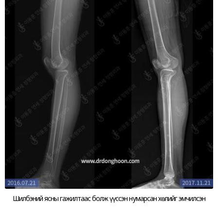
Шилбэний ясны гажилтаас болж үүссэн нумарсан хөлийг эмчилсэн