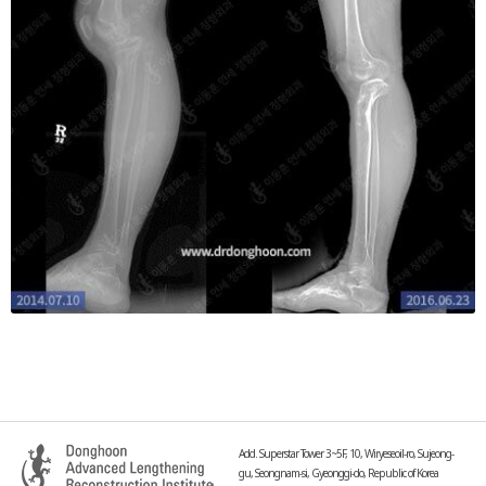
Add. Superstar Tower 3~5F, 10, Wiryeseoil-ro, Sujeong-
gu, Seongnam-si, Gyeonggi-do, Republic of Korea