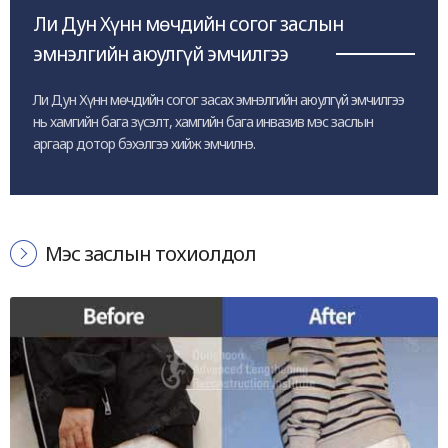
Ли Дун Хүнн мөчдийн согог заслын
эмнэлгийн аюулгүй эмчилгээ
Ли Дун Хүнн мөчдийн согог засах эмнэлгийн аюулгүй эмчилгээ
нь хамгийн бага зүсэлт, хамгийн бага инвазив мэс заслын
аргаар дотор бэхэлгээ хийж эмчилнэ.
Мэс заслын тохиолдол