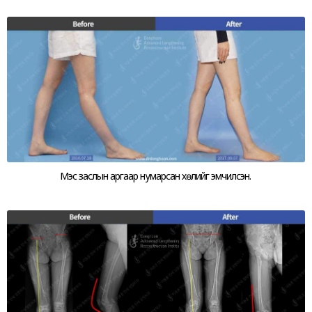
Мэс заслын аргаар нумарсан хөлийг эмчилсэн.