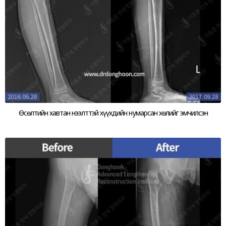
Өсөлтийн хавтан нээлттэй хүүхдийн нумарсан хөлийг эмчилсэн