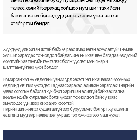
Genu recurvatume буюу Нумарсан хөл гэдэг нь хажуу
талаас хөлийг харахад хойшоо нум шиг тахийсан
байхыг хэлэх бөгөөд урдаас нь салхи үлээсэн мэт
хэлбэртэй байдаг.
Хүүхдүүд уян хатан ястай байх учраас ямар нэгэн асуудалгүй ч нуман
хөл шиг харагдах тохиолдол байдаг. Энэ нь ихэвчлэн багадаа өвдөгний
өсөлтийн хавтангийн гэмтэлээс болж үүсдэг, мөн ямар ч
шалтгаангүйгээр үүсч болдог.
Нумарсан хөл нь өвдөгний үений урд хэсэгт хэт их ачаалал өгсөнөөр
өвдгөнд өвчлөл үүсгэдэг. Гаднаас харахад адилхан харагдах ч нарийн
үзвэл согогын байрлал хүн бүрт харилцан адилгүй байхаас гадна
зөөлөн эдийн сулралаас болж үүсдэг тохиолдол байх учраас
эмчлэхдээ үүн дээр анхаарах хэрэгтэй.
Нарийн шинжилгээ судалгаагүйгээр буруу эмчилбэл урт хугацаанд
өвдгөнд муугаар нөлөөлдөг учраас тэр хэмжээгээр маш чухал.