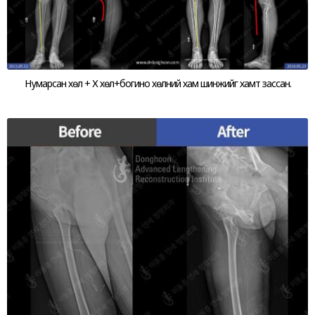
Нумарсан хөл + Х хөл+богино хөлний хам шинжийг хамт зассан.