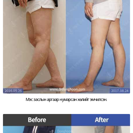
Мэс заслын аргаар нумарсан хөлийг эмчилсэн.