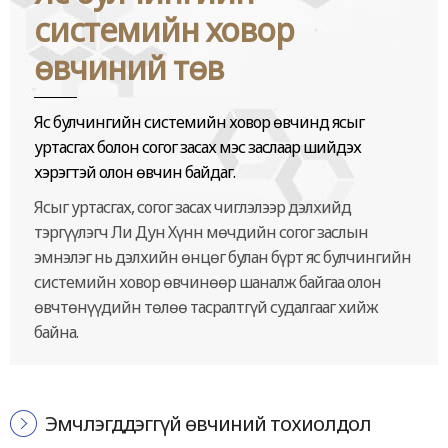
системийн ховор
өвчиний төв
Яс булчингийн системийн ховор өвчинд ясыг
уртасгах болон согог засах мэс заслаар шийдэх
хэрэгтэй олон өвчин байдаг.
Ясыг уртасгах, согог засах чиглэлээр дэлхийд
тэргүүлэгч Ли Дун Хүнн мөчдийн согог заслын
эмнэлэг нь дэлхийн өнцөг булан бүрт яс булчингийн
системийн ховор өвчинөөр шаналж байгаа олон
өвчтөнүүдийн төлөө тасралтгүй судалгааг хийж
байна.
Эмчлэгддэггүй өвчиний тохиолдол