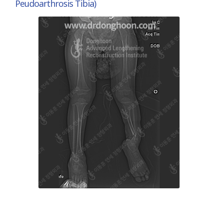
Peudoarthrosis Tibia)