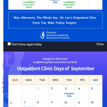
以患者安全为基础的《李東訓骨延长重建医院》
的增高术方案，将按照《私人定制》形式进行。
李東訓博士本着十多年的精湛医术和丰富经验所树立的
《患者安全为先》的原则，充分体现在了以下方案当中。
我们诊疗时按照每一位的特性，
Close
状况及具备条件做出相应的手术计划。
Don’t show again today
基本延长方案(Lengthening of tibial or femur)
小腿或大腿中只选择一个部位进行延长时，具体延长哪个部位,
能延长多少等问题，要考虑好身体比例，恢复期间，疤痕，
目标值后再决定。最基本的方式为小腿或大腿中选择一个部位进行延长，
要慎重考虑身体比例等问题后再做最终决定。