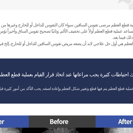
ة قطع العظم مرضى تقوس الساقين سواء كان التقوس للداخل أو للخارج وغيرها من 
تساعد عملية قطع العظم أولاً على تخفيف الألم, وثانيًا تصحيح تقوس الساق وأخيراً ت
لك فيما بعد.
لعظم هي أول حل علاجي لابد أن يضعه مريض تقوس الساقين للداخل أو للخارج..إلخ في 
ك احتياطات كثيرة يجب مراعاتها عند اتخاذ قرار القيام بعملية قطع العظم
عملية قطع العظم يتم فيها قطع وتغيير شكل العظم وإعادة لصقه, يجب التأكد من أمور كثيرة قبل 