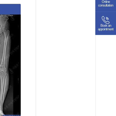
Online
consultation
Book an
appointment