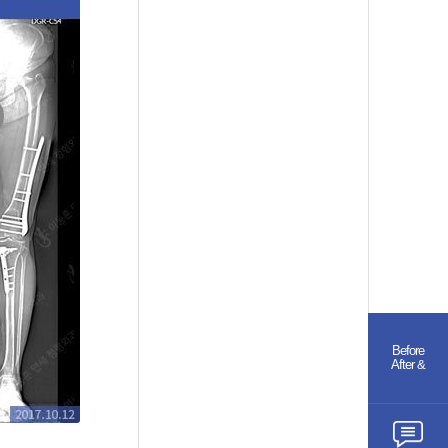
Before
& After