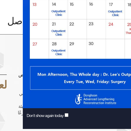
دة إصلاح تشوهات العظام
عملية قطع العظم لعلاج...
قطع العظم لعلاج التهاب المفاصل
Osteotomy for Ar
Dong Ho
طع العظم "هى عملية جراحية يجري فيها قطع جزء من العظم بغرض
وفقًا للمرغوب ثم يعاد لصق ذلك الجزء مرة أخرى."
لع
 يميز هذه العملية أنها تعمل على الاحتفاظ بالمفصل وليس العكس. في
عملية استبدال المفاصل يتم فيها إزالة كامل المفصل حتى الأجزاء
 منه وزرع مفصل صناعي, فإن عملية قطع العظم يتم فيها تغيير هيئة
لساق بحيث لا يكون وزن الجسم محملًا على الجزء المصاب بل موزعًا
Don’t show again today
ناطق السليمة, وهكذا يتم التحكم بالألم. وبسبب هذا الفرق الجوهري
لية قطع العظم يومًا بعد يوم مكانة أهم في علاج التهاب المفاصل.