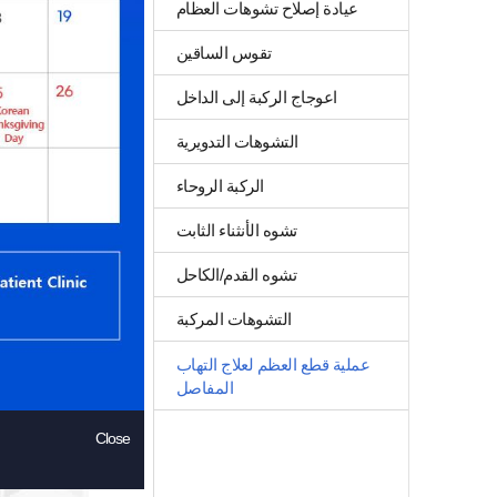
عيادة إصلاح تشوهات العظام
عيا
تقوس الساقين
عملية 
اعوجاج الركبة إلى الداخل
التشوهات التدويرية
الركبة الروحاء
thritis
on Lee
تشوه الأنثناء الثابت
تشوه القدم/الكاحل
عملية ق
تشكيله 
التشوهات المركبة
وأهم ما
عملية قطع العظم لعلاج التهاب
حين أن 
المفاصل
الصحيحة
(شكل) ا
Close
على الم
تحتل عم