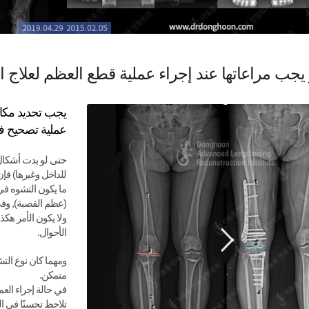
يجب مراعاتها عند إجراء عملية قطع العظم لعلاج ا
يجب تحديد مكان
عملية تصحيح في
حتى لو بدت أشكال 
للداخل وغيرها) فإ
ما يكون التشوه في
(عظم القصبة), وف
ولا يكون الأمر هكذ
الأحوال.
ومهما كان نوع الت
متمكن.
في حالة إجراء العم
تلاحظ تحسنًا في 