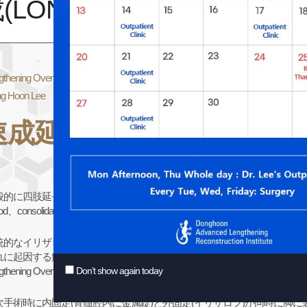
(LON)延長術
gthening Over Nail
g Hoon Lee
速成延長術
正式な医学用語は、LON(
速成延長術の正式
インタネット上の
的に四肢延長術(骨延長術)のためには、骨を延長する期間(lengthening per
iod、consolidation period）が必要です。
統的なイリザロフ方式は全ての期間にわたって外固定装置(イリザロフ)
れに起因する痛みや合併症が深刻でした。そのため外固定の着用期間を減
ngthening Over Nail)です。速成延長術は基本的に２回の手術で構成されま
Don’t show again today
次手術時に内固定(骨髄腔内に金属錠)と外固定(イリザロフ)が同時に脚に