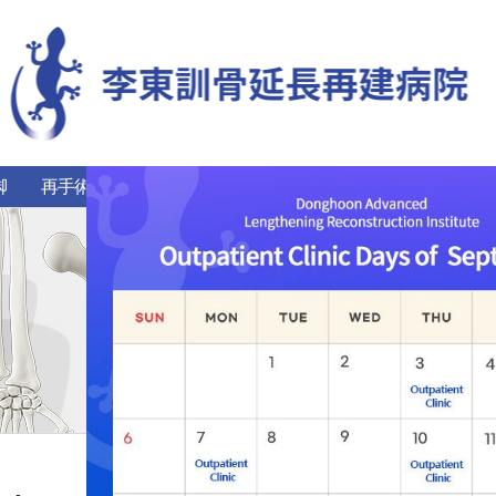
脚
再手術
希少難治性疾患
リハビリ治療センター
患