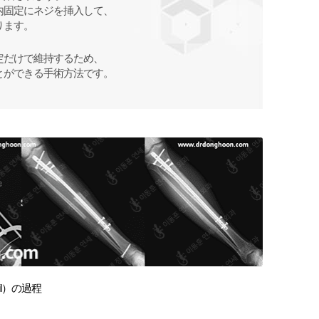
内固定にネジを挿入して、
ります。
定だけで維持するため、
とができる手術方法です。
ail）の過程