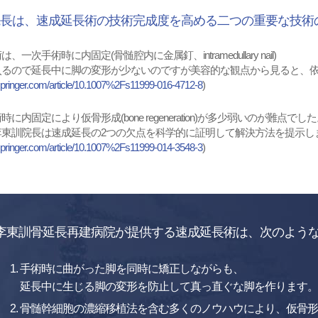
長は、速成延長術の技術完成度を高める二つの重要な技術
、一次手術時に内固定(骨髄腔内に金属釘、intramedullary nail)
入るので延長中に脚の変形が少ないのですが美容的な観点から見ると、
k.springer.com/article/10.1007%2Fs11999-016-4712-8
)
に内固定により仮骨形成(bone regeneration)が多少弱いのが難点でし
李東訓院長は速成延長の2つの欠点を科学的に証明して解決方法を提示し
k.springer.com/article/10.1007%2Fs11999-014-3548-3
)
李東訓骨延長再建病院が提供する速成延長術は、次のよう
手術時に曲がった脚を同時に矯正しながらも、
延長中に生じる脚の変形を防止して真っ直ぐな脚を作ります。
骨髄幹細胞の濃縮移植法を含む多くのノウハウにより、仮骨形