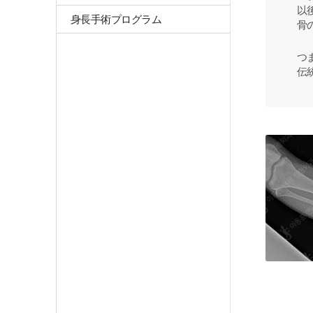
以
身長手術プログラム
骨
つ
伝