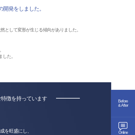
の開発をしました。
依然として変形が生じる傾向がありました。
た。
ました。
な特徴を持っています
Before
& After
成を旺盛にし、
Online