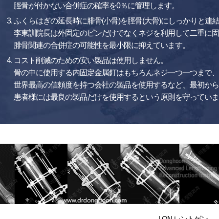
脛骨が付かない合併症の確率を0％に管理します。
ふくらはぎの延長時に腓骨(小骨)を脛骨(大骨)にしっかりと
李東訓院長は外固定のピンだけでなくネジを利用して二重に固
腓骨関連の合併症の可能性を最小限に抑えています。
コスト削減のための安い製品は使用しません。
骨の中に使用する内固定金属釘はもちろんネジ一つ一つまで、
世界最高の信頼度を持つ会社の製品を使用するなど、最初から
患者様には最良の製品だけを使用するという原則を守っていま
LON レントゲン