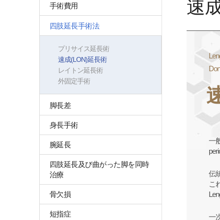
速成
手術費用
四肢延長手術法
プリサイス延長術
Len
速成(LON)延長術
Don
レイトン延長術
外固定手術
脚長差
身長手術
一般
腕延長
per
四肢延長及び曲がった脚を同時
伝
治療
こ
骨欠損
Le
短指症
一