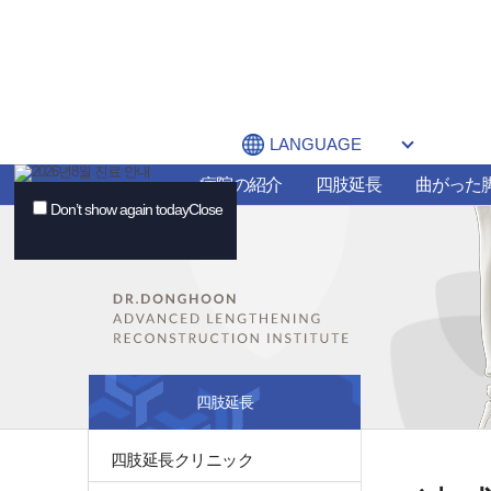
LANGUAGE
病院の紹介
四肢延長
曲がった
Don’t show again today
Close
四肢延長
四肢延長クリニック