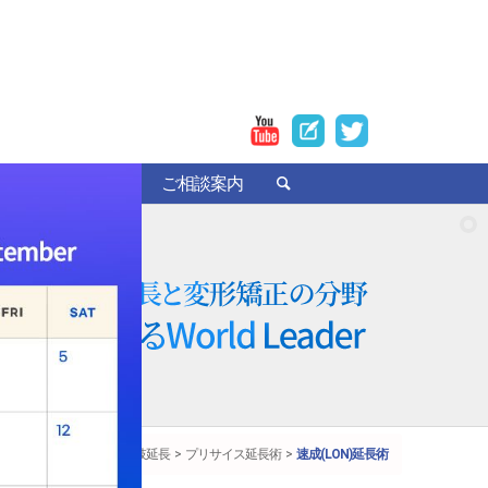
者の手術レビュー
ご相談案内
四肢延長
プリサイス延長術
速成(LON)延長術