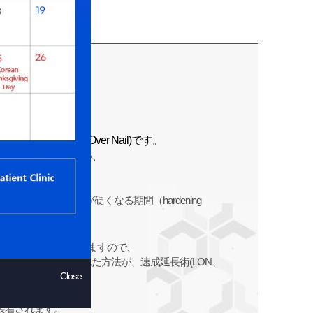
Lengthening Over Nail)です。
な医学用語ではない、
用語です。
iod)と延長された骨が硬くなる期間（hardening
を装着する必要がありますので、
らすために開発された方法が、速成延長術(LON、
す。
Close
装着されます。