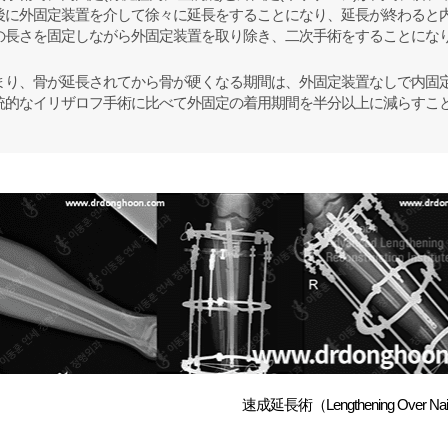
後に外固定装置を介して徐々に延長をすることになり、延長が終わると
の長さを固定しながら外固定装置を取り除き、二次手術をすることにな
まり、骨が延長されてから骨が硬くなる期間は、外固定装置なしで内固
統的なイリザロフ手術に比べて外固定の着用期間を半分以上に減らすこ
速成延長術（Lengthening Over N