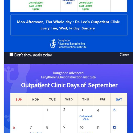
ターナー症候群とは、
通常はXXまたはXYとして存在しなければならない染色
体が、X単一の染色体(45,X)
またはX部分の単一染色体に変わってしまい生じる染色
体疾患です。
ターナー症候群において見られる整形外科的な問題は、
低身長・腕と脚の変形、骨粗しょう症などがあります。
Close
Don’t show again today
多くの場合は、
低身長や脚変形の症状のために病院を訪れることになり
ます。
ターナー症候群は、
一般的な身長手術や脚変形の手術とは異なって考慮すべ
き事項があります。
一般的な場合では骨だけを伸ばせば事足りますが、
ターナー症候群においては、
大腿骨と脛骨の複雑な変形を同時に伴う場合が多いので
、単純な骨延長術ではなく、