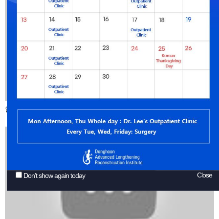
인터뷰 1 - 오다리, 휜다리, 다리변형교정, 키크사
0
Close
Don’t show again today