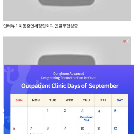
인터뷰 1 이동훈연세정형외과,연골무형성증
0
인터뷰 1 - 엑스다리, 액스다리교정수술, 키크사
0