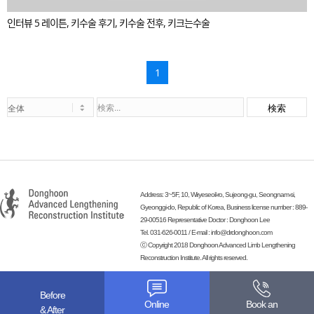
인터뷰 5 레이튼, 키수술 후기, 키수술 전후, 키크는수술
1
検索
Address: 3~5F, 10, Wiryeseoil-ro, Sujeong-gu, Seongnam-si,
Gyeonggi-do, Republic of Korea, Business license number : 889-
29-00516 Representative Doctor : Donghoon Lee
Tel. 031-626-0011 / E-mail :
info@drdonghoon.com
ⓒ Copyright 2018 Donghoon Advanced Limb Lengthening
Reconstruction Institute. All rights reserved.
-
Before
Online
Book an
& After