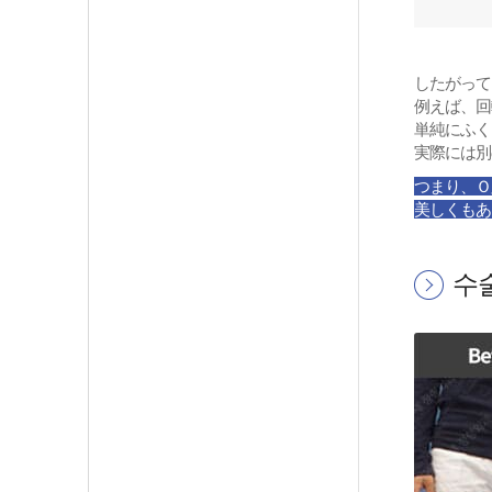
したがって
例えば、回
単純にふく
実際には別
つまり、Ｏ
美しくもあ
수