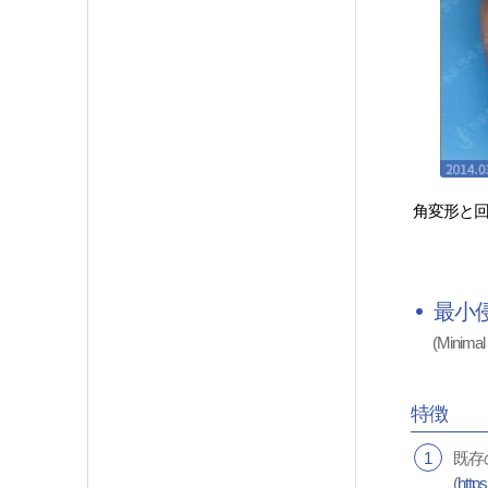
角変形と
最小
(Minimal
特徴
1
既存
(
http