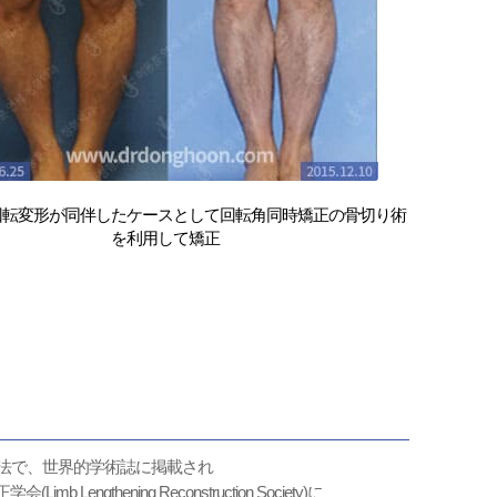
回転変形が同伴したケースとして回転角同時矯正の骨切り術
を利用して矯正
法で、世界的学術誌に掲載され
mb Lengthening Reconstruction Society)に