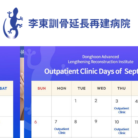
脚
再手術
希少難治性疾患
リハビリ治療センター
患