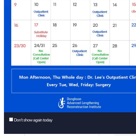
О脚
手術費用
О脚
Ｘ脚
Bow
回転変形
Don
反張膝
屈曲変形
Ｏ脚
足/足首変形
医学
複合変形
(g
突出腓骨
くる
関節炎骨切り術
特別
Don’t show again today
膝が
外傷後変形
関節