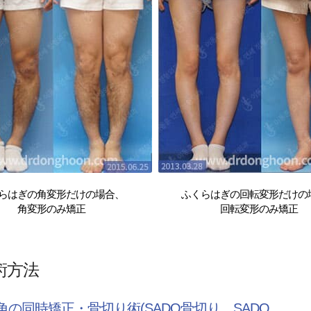
らはぎの角変形だけの場合、
ふくらはぎの回転変形だけの
角変形のみ矯正
回転変形のみ矯正
術方法
角の同時矯正・骨切り術(SADO骨切り、SADO