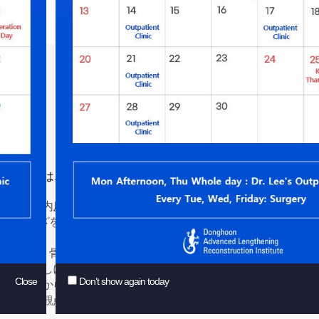
legs
g Hoon Lee
О脚
(bowlegs)は、脚を合わせて立ったときに膝が離れて全体的に
用語では内反膝(genu vara)と呼ばれ、内反(varus)は下に行
enu)は、ひざを意味するので、「膝の下に降りて行くほど体の中
病(ricket)、骨異形成症(skeletal dysplasia)などの病気や外
な原因なしに発生した場合(特発性、idiopathic)もあります。関
Close
Don’t show again today
付かないからと言って全てが非正常ではなく、ある程度はＯ脚が
の健康の観点では、正常ではあっても美容的観点からは満足でき