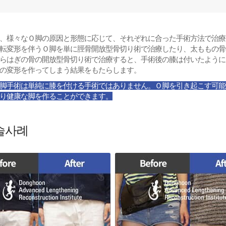
、様々なＯ脚の原因と形態に応じて、それぞれに合った手術方法で治療
転変形を伴うＯ脚を単に脛骨開放型骨切り術で治療したり、太ももの骨
らはぎの骨の開放型骨切り術で治療すると、手術後の膝は付いたように
の変形を作ってしまう結果をもたらします。
脚手術は単純に膝を付ける手術ではありません。Ｏ脚を引き起こす可能
り健康な脚を作ることができます。
술사례