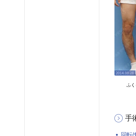
ふく
手
回転/