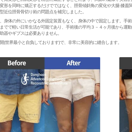
変形を同時に矯正するだけでではなく、脛骨傾斜角の変化や大腿-膝蓋
型近位脛骨骨切り術の問題点を補完しました。
、身体の外にいかなる外固定装置もなく、身体の中で固定します。手術
までで軽い日常生活が可能であり、手術後の平均３－４ヶ月後から運動
助器やギプスは必要ありません。
開(世界最小と自負しております)で、非常に美容的に縫合します。