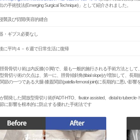
の手術技法(Emerging Surgical Technique)」として紹介されました。
侵襲及び切開/美容的縫合
器・ギプス必要なし
後に平均４－６週で日常生活に復帰
脛骨骨切り術は内反膝(Ｏ脚)で、最も一般的施行される手術方法とし
型骨切り術の欠点は、第一に、脛骨傾斜角(tibial slope)が増加し
節の一つである大腿-膝蓋関節(patella-femoral joint)に長期的に悪
した開放型骨切り術(FADT-HTO、fixator assisted、distal to tubercle
節に影響を根本的に防止する優れた手術法です