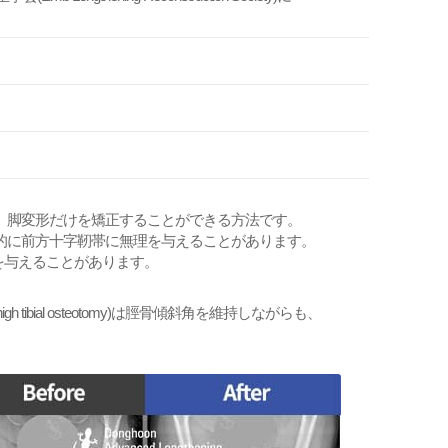
て、脚変形だけを矯正することができる方法です。
て、長期的に前方十字靭帯に無理を与えることがあります。
い影響を与えることがあります。
- high tibial osteotomy)は脛骨傾斜角を維持しながらも、