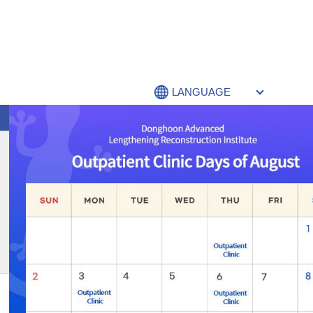
LANGUAGE
病院の紹介
四肢延長
曲がった
曲がった脚
変形矯正クリニック