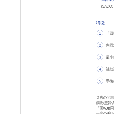
(SADO; S
特徴
1
「回
2
内固
3
最小
4
補助
5
手術
Ｏ脚の問題
(開放型骨
「回転角同
一度の手術