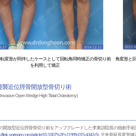
回転変形が同伴したケースとして回転角同時矯正の骨切り術
角変形と
を利用して矯正
侵襲近位脛骨開放型骨切り術
 Invasive Open Wedge High Tibial Osteotomy)
の開放型近位脛骨骨切り術をアップグレードした李東訓院長の独創手術
s://link.springer.com/article/10.1007%2Fs11999-015-4343-5
), 北米骨延長変形矯正学会(Li