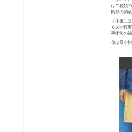
はニ種類の
既存の開放
手術後には
６週間程度
手術後の補
傷は最小切