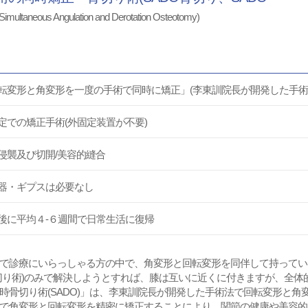
imultaneous Angulation and Derotation Osteotomy)
転変形と角変形を一度の手術で同時に矯正」(李東訓院長が開発した手術
定での矯正手術(外固定装置が不要)
侵襲及び切開/美容的縫合
器・ギプスは必要なし
後に平均４‐６週間で日常生活に復帰
で診療にいらっしゃる方の中で、角変形と回転変形を同伴して持ってい
切り術)のみで解決しようとすれば、膝は互いに近くに付きますが、全体
時骨切り術(SADO)」は、李東訓院長が開発した手術法で回転変形と
で角変形と回転変形を精密に矯正することにより、関節の健康や美容的