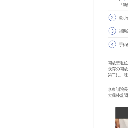
「新出
2
最小
3
補助
4
手術
開放型近位
既存の開放
第二に、膝関
李東訓院長が開発
大腿膝蓋関