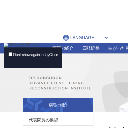
LANGUAGE
病院の紹介
四肢延長
曲がった
Don’t show again today
Close
病院の紹介
代表院長の挨拶