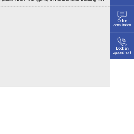
Online
consultation
Book an
appointment