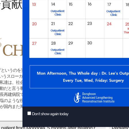
会貢献
李東訓骨延長再建病院 社会
う’というのを実行しながら、世界と共に呼吸する 李東訓骨延長再建病院は、全職
’というスローガンを基に
私達は、社会貢献活動が一時的なイベントではなく体系的、
動だと言う事を認識しながら暖かい社会を作る為に努力しています。
再建病院でおこなわれる‘CHANGE LIMB, NEW DREAM’の 暖かい
塩のような役割を果たせるように願いながら
が国内また海外にまで届くようにベストを尽くします。
Don’t show again today
Pediatric patient from Mongolia, 5 months after treating rare and refractory defomity + leg length discrepancy