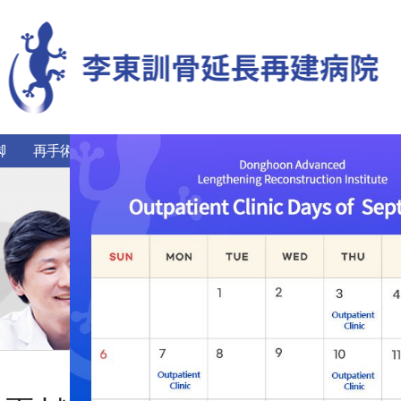
脚
再手術
希少難治性疾患
リハビリ治療センター
患