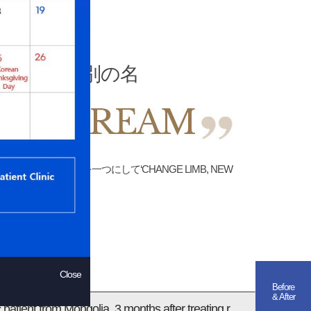
貢献のまた別の名
員たちが心を一つにして‘CHANGE LIMB, NEW
社会貢献活動が、
Close
Before
& After
Pediatric patient from Mongolia, 3 months after treating rare and refractory deformity + leg length discrepancy