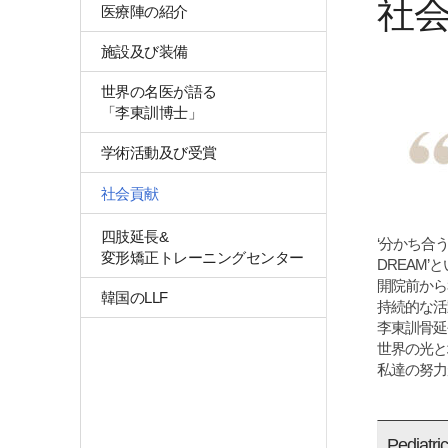
社
医療陣の紹介
施設及び装備
世界の名医が語る
「李東訓博士」
学術活動及び受賞
社会貢献
四肢延長&
‘分かち合
変形矯正トレーニングセンター
DREAM
開院前から
韓国のLLF
持続的な活
李東訓骨延長
世界の光と
私達の努力