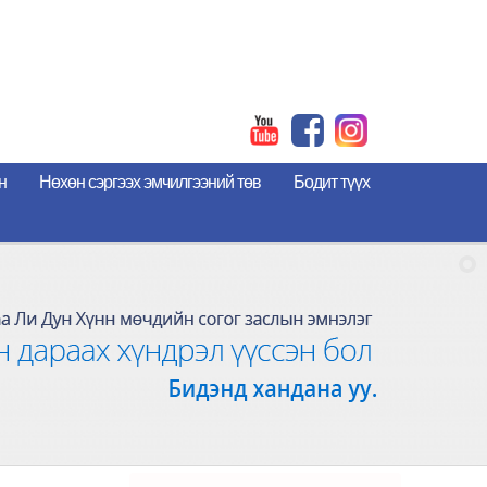
н
Нөхөн сэргээх эмчилгээний төв
Бодит түүх