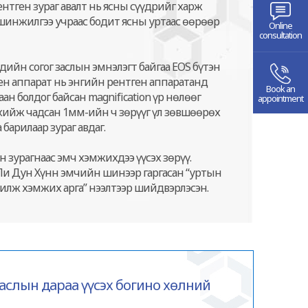
ентген зураг авалт нь ясны сүүдрийг харж
 шинжилгээ учраас бодит ясны уртаас өөрөөр
Online
consultation
ийн согог заслын эмнэлэгт байгаа EOS бүтэн
ен аппарат нь энгийн рентген аппаратанд
Book an
аан болдог байсан magnification үр нөлөөг
appointment
 хийж чадсан 1мм-ийн ч зөрүүг үл зөвшөөрөх
а барилаар зураг авдаг.
н зурагнаас эмч хэмжихдээ үүсэх зөрүү.
Ли Дун Хүнн эмчийн шинээр гаргасан “уртын
илж хэмжих арга” нээлтээр шийдвэрлэсэн.
заслын дараа үүсэх богино хөлний