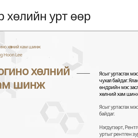
р хөлийн урт өөр
ино хөлний хам шинж
g Hoon Lee
огино хөлний
Ясыг уртасгах мэ
ам шинж
чухал байдаг. Яла
өндрийн мэс засл
хөлний хам шинж”
Ясыг уртасгах мэс
байдаг.
Нэгдүгээрт, Рентг
уртыг рентген зур