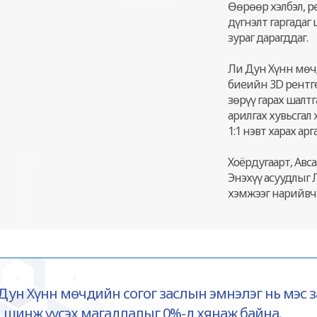
Өөрөөр хэлбэл, р
дүгнэлт гаргадаг
зураг дарагддаг.
Ли Дун Хүнн мөчд
биеийн 3D рентг
зөрүү гарах шалтг
арилгах хувьсгал
1:1 нэвт харах арг
Хоёрдугаарт, Авса
Энэхүү асуудлыг 
хэмжээг нарийвч
Дун Хүнн мөчдийн согог заслын эмнэлэг нь мэс 
 шинж үүсэх магадлалыг 0%-д хянаж байна.