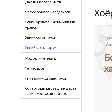
Дахин мэс заслын төв
Хоё
Яс хоорондоо наалдахгүй
Гүний үрэвсэл / Ясны чөмөгний
үрэвсэл
Хөлний согог гажиг
Бог
Don
Хөлний уртын зөрүү
Б
Мэдрэлийн гэмтэл
х
Үе мөч хөшсөн
Гэмтэлийн дараах гажиг
Остеотоми мэс заслын дараа
дахин мэс засал хийлгэх