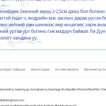
нхийдөө 2хөлний зөрүү 2-2,5см дээш бол богин
эгтэй гэдэг ч, өндрийн мэс заслын дараа үүссэн
ино хөлний хам шинжээс өөр өнцөгөөс харж анал
ний уртаа урт богино гэж мэдэрч байвал Ли Дун
элэгт хандана уу.
оо барих / Байршил
Өмнө & Дараа
Он-лайн зөвлөгөө
Өвчтөний эрх ба 
iryeseoil-ro, Sujeong-gu, Seongnam-si, Gyeonggi-do, Republic of Korea (Street No.: Cha
o@drdonghoon.com
ced Lengthening Reconstruction Institute. All rights reserved.