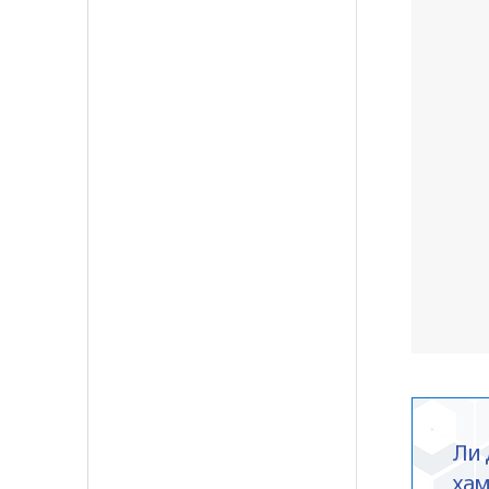
Ли 
хам