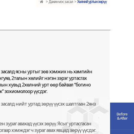
Дахин мэс засал
Хөлний уртын зөрүү
с засалд ясны уртыг зөв хэмжих нь хамгийн
нгуяа, 2талын хөлийг нэгэн зэрэг уртасгах
ын хувьд 2хөлний урт өөр байвал “богино
 зохиомолоор үүсдэг.
 засалд нийт уртад зөрүү үүсэх шалтгаан 2янз
Before
& After
ен зураг авахад үүсэх зөрүү. Ясыг уртасгасан
гаар хэмждэг ч зураг авах явцад зөрүү үүсдэг.