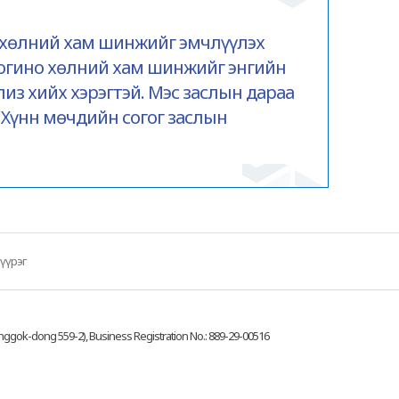
о хөлний хам шинжийг эмчлүүлэх
 богино хөлний хам шинжийг энгийн
из хийх хэрэгтэй. Мэс заслын дараа
 Хүнн мөчдийн согог заслын
үүрэг
nggok-dong 559-2), Business Registration No.: 889-29-00516