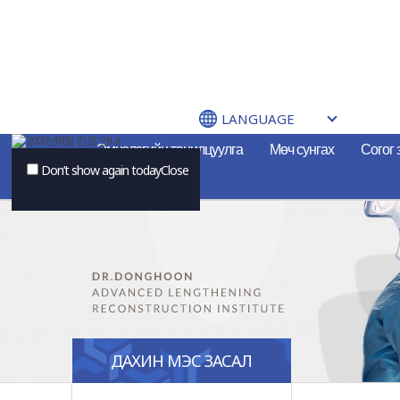
LANGUAGE
Эмнэлэгийн танилцуулга
Мөч сунгах
Согог 
Don’t show again today
Close
ДАХИН МЭС ЗАСАЛ