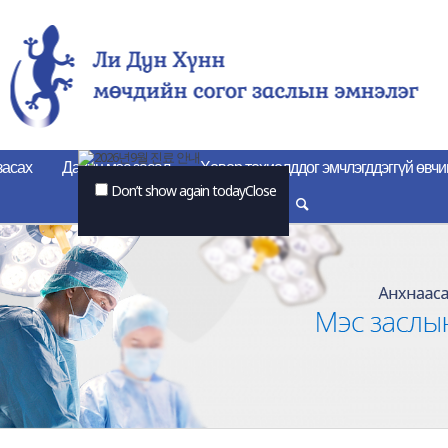
засах
Дахин мэс засал
Ховор тохиолддог эмчлэгддэггүй өвчи
Don’t show again today
Close
Он-лайн зөвлөгөө