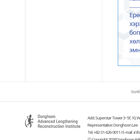
Ерө
хэр
бог
хөл
эмн
Холб
Add. Superstar Tower 3~5F, 10, W
Representative: Donghoon Lee
Tel. +82-31-626-0011 / E-mail :
inf
ⓒ Copyright 2018 Donghoon Advan