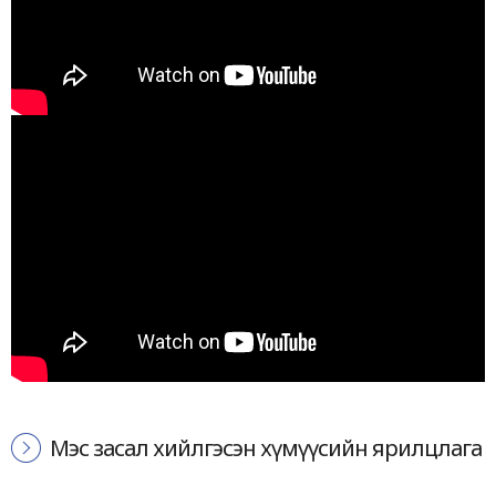
Мэс засал хийлгэсэн хүмүүсийн ярилцлага