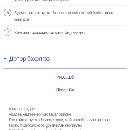
6
Бүх мэс заслын зүсэлт болон сорвийг гоо зүй байх талаас
хийгддэг.
7
Хамгийн тохиромжтой хөлийг бид хийдэг.
Дотор бэхэлгээ
PRECICE®
Ellipse, USA
Азидаа анхдагч
Азидаа хамгийн их мэс засал хийсэн
Гоо сайхны зүсэлт болон сорви, майга хөлийг засангаа согог
засах, Х хөл болохоос урьдчилан сэргийлэх