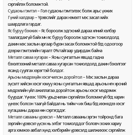
сэргийлэх боломжтой.
Судасны гэмтэл
– Гол судасны гэмтэлээс болж арьс үхжих
Гүний халдвар
– Үрэвслийг дарах нэмэлт мэс засал хийх
шаардлага гардаг.
Яс буруу бэхжих
– Яс бороолж эдгэсний дараа хөлний хэлбэр
таалагдахгүй байх мөн яс буруу бороолж эдгэсэн тохиолдолд
дахин мэс заслын аргаар бүрэн засах боломжтой бөгөөд одоогоор
дээрхи гэмтэлийн гаралт 0%тайгаар удирдаж байна
Металл саваа хугарах
– Ясны сунгалтын явцад гадна
бэхэлгэээний металл саваа хугарсан тохиолдолд дахин бэхэлгээг
ясанд суулгах хэрэгтэй болдог.
Арьсны мэдрэхүйн хэсэгчилсэн доройтол
– Мэс заслын дараа
зүсэлт хийсэн хэсэг юмуу ясны сунгалтын явцад арьсны өнгөн хөрсний
мэдрэлийн үйл ажиллагаа доройтож арьсны хэсэг мэдрэмж
буурдаг. Үүнээс 100% урьдчилан сэргийлэх боломжгүй бөгөөд харин
үүнээс болсон таагүй байдал нь тийм ч их биш бөгөөд ихэнхдээ хэсэг
хугацааны дараа нөхөн сэргэгддэг.
Металл савааны үрэвсэл
– Металл савааны эргэн тойронд бага
зэргийн үрэвсэл үүсэх нь элбэг тохиолддог боловч зохих хариу
арга хэмжээ авбал хүнд хэлбэрийн үрэвсэлд шилжихээс сэргийлж