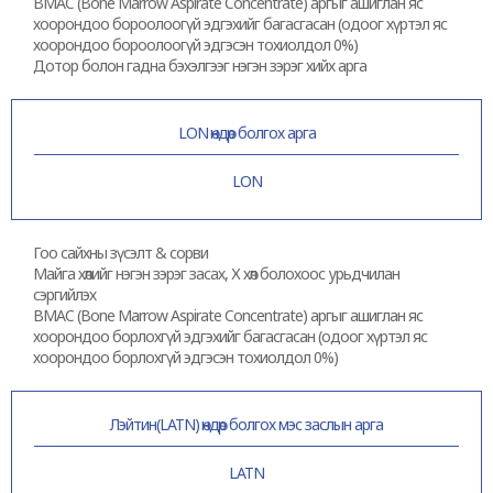
BMAC (Bone Marrow Aspirate Concentrate) аргыг ашиглан яс
хоорондоо бороолоогүй эдгэхийг багасгасан (одоог хүртэл яс
хоорондоо бороолоогүй эдгэсэн тохиолдол 0%)
Дотор болон гадна бэхэлгээг нэгэн зэрэг хийх арга
LON өндөр болгох арга
LON
Гоо сайхны зүсэлт & сорви
Майга хөлийг нэгэн зэрэг засах, Х хөл болохоос урьдчилан
сэргийлэх
BMAC (Bone Marrow Aspirate Concentrate) аргыг ашиглан яс
хоорондоо борлохгүй эдгэхийг багасгасан (одоог хүртэл яс
хоорондоо борлохгүй эдгэсэн тохиолдол 0%)
Лэйтин(LATN) өндөр болгох мэс заслын арга
LATN