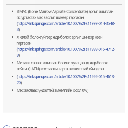
BMAC (Bone Marrow Aspirate Concentrate) аргыг ашиглан
яс уртасгах мэс заслыг шинээр гаргасан.
(
https://link.springer.com/article/10.1007%2Fs11999-014-3548-
3
)
Х хөлтэй болохгүйгээр өндөр болох аргыг шинээр нээн
гаргасан
(
https://link.springer.com/article/10.1007%2Fs11999-016-4712-
8
)
Металл савааг ашиглан богино хугацаанд өндөр болох
лейтин(LATN) мэс заслын арга амжилттай хйигдсэн.
(
https://link.springer.com/article/10.1007%2Fs11999-015-4613-
20
)
Мэс заслаас үүдэлтэй эмнэлгийн осол 0%)