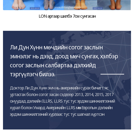
LON аргаар шилбэ 7см сунгасан
Ли Дун Хүнн мөчдийн согог заслын
эмнэлэг нь дээд, доод мөч сунгах, хэлбэр
согог заслын салбартаа дэлхийд
тэргүүлэгч билээ.
Доктор Ли Дун Хүнн эмч нь америкийн сурах бичигт яс
уртасгах болон согог засах сэдвээр 2013, 2014, 2015, 2017
онуудад дэлхийн ILLRS, LLRS тус тус эрдэм шинжилгээний
хурал болон Умард Америкийн LLRS мөн Европын дэлхийн
эрдэм шинжилгээний хурлаас тус тус шагнал хүртсэн