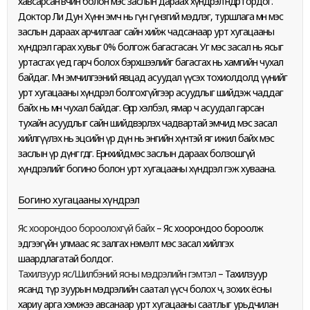
хавсарсан өвчин болон мэс заслын дараах хүндрэл өндөртөө ордог.
Доктор Ли Дун Хүнн эмч нь гүн гүнзгий мэдлэг, туршлага мөн мэс
заслын дараах арчилгааг сайн хийж чадсанаар урт хугацааны
хүндрэл гарах хувыг 0% болгож багасгасан. Уг мэс засал нь ясыг
уртасгах үед гарч болох бэрхшээлийг багасгах нь хамгийн чухал
байдаг. Мөн эмчилгээний явцад асуудал үүсэх тохиолдолд үүнийг
урт хугацааны хүндрэл болгохгүйгээр асуудлыг шийдэж чаддаг
байх нь мөн чухал байдаг. Өөрөөр хэлбэл, ямар ч асуудал гарсан
тухайн асуудлыг сайн шийдвэрлэх чадвартай эмчид мэс засал
хийлгүүлэх нь эцсийн үр дүн нь энгийн хүнтэй яг ижил байх мэс
заслын үр дүнг өгдөг. Ерөнхийдөө мэс заслын дараах болзошгүй
хүндрэлийг богино болон урт хугацааны хүндрэл гэж хуваана.
Богино хугацааны хүндрэл
Яс хоорондоо бороолохгүй байх
– Яс хоорондоо бороолж
эдгээгүйн улмаас яс залгах нэмэлт мэс засал хийлгэх
шаардлагатай болдог.
Тахилзуур яс/Шилбэний ясны мэдрэлийн гэмтэл
– Тахилзуур
ясанд түр зуурын мэдрэлийн саатал үүсч болох ч, зохих ёсны
хариу арга хэмжээ авсанаар урт хугацааны саатлыг урьдчилан