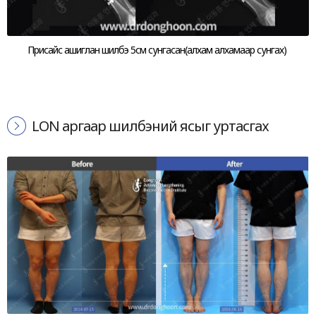
Присайс ашиглан шилбэ 5см сунгасан(алхам алхамаар сунгах)
LON аргаар шилбэний ясыг уртасгах