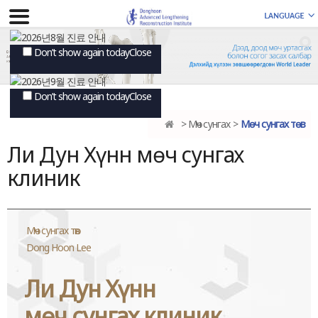
Don’t show again today
Close
Don’t show again today
Close
Мөч сунгах
Мөч сунгах төв
Ли Дун Хүнн мөч сунгах
клиник
Мөч сунгах төв
Dong Hoon Lee
Ли Дун Хүнн
мөч сунгах клиник