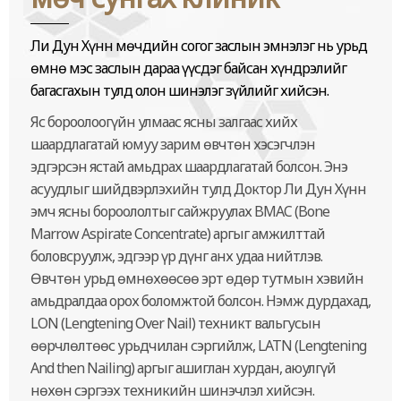
Ли Дун Хүнн мөчдийн согог заслын эмнэлэг нь урьд
өмнө мэс заслын дараа үүсдэг байсан хүндрэлийг
багасгахын тулд олон шинэлэг зүйлийг хийсэн.
Яс бороолоогүйн улмаас ясны залгаас хийх
шаардлагатай юмуу зарим өвчтөн хэсэгчлэн
эдгэрсэн ястай амьдрах шаардлагатай болсон. Энэ
асуудлыг шийдвэрлэхийн тулд Доктор Ли Дун Хүнн
эмч ясны бороололтыг сайжруулах BMAC (Bone
Marrow Aspirate Concentrate) аргыг амжилттай
боловсруулж, эдгээр үр дүнг анх удаа нийтлэв.
Өвчтөн урьд өмнөхөөсөө эрт өдөр тутмын хэвийн
амьдралдаа орох боломжтой болсон. Нэмж дурдахад,
LON (Lengtening Over Nail) техникт вальгусын
өөрчлөлтөөс урьдчилан сэргийлж, LATN (Lengtening
And then Nailing) аргыг ашиглан хурдан, аюулгүй
нөхөн сэргээх техникийн шинэчлэл хийсэн.