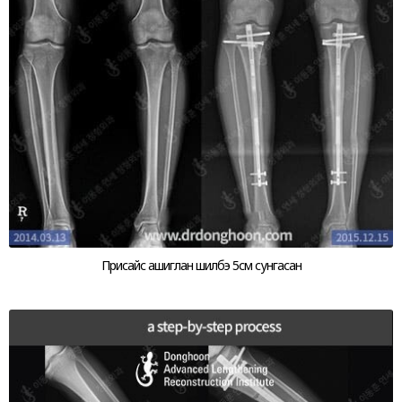
Присайс ашиглан шилбэ 5см сунгасан