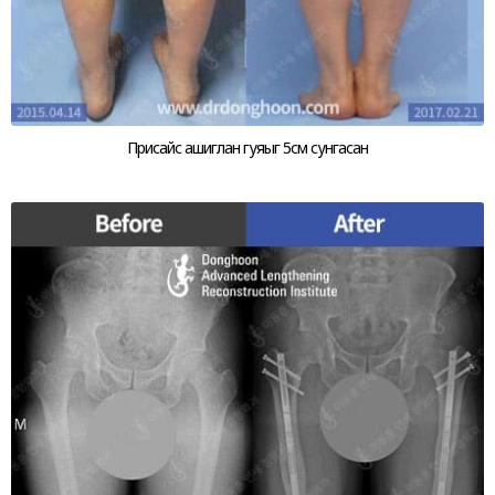
Присайс ашиглан гуяыг 5см сунгасан