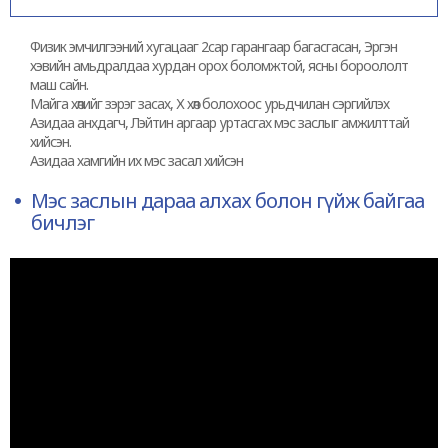
Физик эмчилгээний хугацааг 2сар гарангаар багасгасан, Эргэн
хэвийн амьдралдаа хурдан орох боломжтой, ясны бороололт
маш сайн.
Майга хөлийг зэрэг засах, Х хөл болохоос урьдчилан сэргийлэх
Азидаа анхдагч, Лэйтин аргаар уртасгах мэс заслыг амжилттай
хийсэн.
Азидаа хамгийн их мэс засал хийсэн
Мэс заслын дараа алхах болон гүйж байгаа
бичлэг