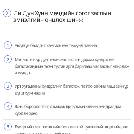
Ли Дун Хүнн мөчдийн согог заслын
эмнэлгийн онцлох шинж
1
Аюулгүй байдлыг хамгийн нэн түрүүнд тавина.
2
Мэс заслын үр дүнг нэмж мэс заслын дараах хүндрэлийг
багасгасан өөрийн гэсэн тусгай арга барилаар мэс заслыг удирдаж
явуулдаг.
3
Урт хугацааны хүндрэлийг багасгаж, та гоо сайхны маш сайн үр
дүнд хүрч чадна.
4
Ясны бороололтыг дэмжиж өдөр тутмын хэвийн амьдралдаа
хурдан орно.
5
Бүх төрлийн мэс засал хийх боломжтой тул өвчтөний нөхцөл байдалд
тохируулан мэс засал хийгдэнэ.