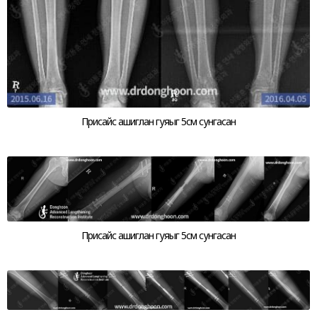
Присайс ашиглан гуяыг 5см сунгасан
Присайс ашиглан гуяыг 5см сунгасан