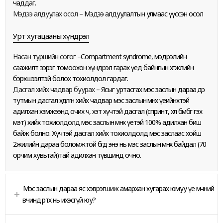
чаддаг.
Мэдээ алдуулах осол
– Мэдээ алдуулалтын улмаас үүссэн осол
Урт хугацааны хүндрэл
Насан туршийн согог
–Compartment syndrome, мэдрэлийн
саажилт зэрэг томоохон хүндрэл гарах үед байнгын хөгжлийн
бэрхшээлтэй болох тохиолдол гардаг.
Дасгал хийх чадвар буурах
– Ясыг уртасгах мэс заслын дараа өдөр
тутмын дасгал хөдөлгөөн хийх чадвар мэс заслын өмнөх үеийнхтэй
адилхан хэмжээнд очих ч, хэт хүчтэй дасгал (спринт, хөл бөмбөг гэх
мэт) хийх тохиолдолд мэс заслын өмнөх үетэй 100% адилхан биш
байж болно. Хүчтэй дасгал хийх тохиолдолд мэс заслаас хойш
2жилийн дараа боломжтой бөгөөд энэ нь мэс заслын өмнөх байдал (70
орчим хувьтай)тай адилхан түвшинд очно.
Мэс заслын дараа яс хэврэгшиж амархан хугарах юмуу үе мөчний
өвчинд өртөх нь ихэсгүй юу?