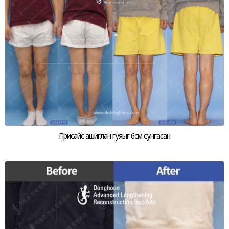
Присайс ашиглан гуяыг 6см сунгасан