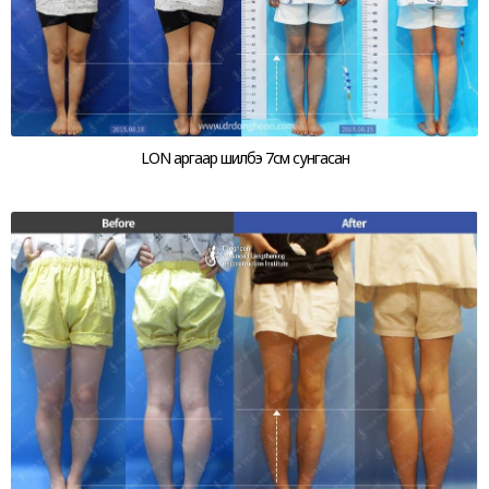
LON аргаар шилбэ 7см сунгасан