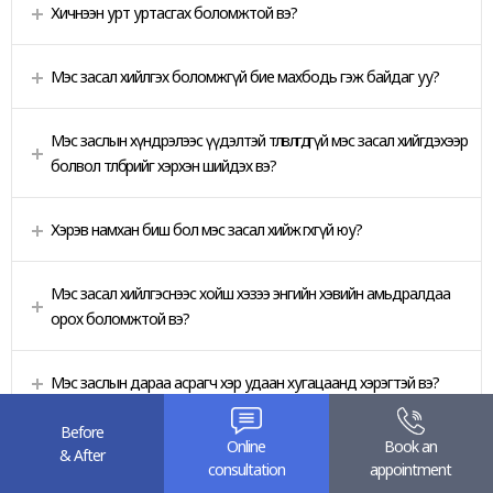
Хичнээн урт уртасгах боломжтой вэ?
Мэс засал хийлгэх боломжгүй бие махбодь гэж байдаг уу?
Мэс заслын хүндрэлээс үүдэлтэй төлөвлөгдөөгүй мэс засал хийгдэхээр
болвол төлбөрийг хэрхэн шийдэх вэ?
Хэрэв намхан биш бол мэс засал хийж өгөхгүй юу?
Мэс засал хийлгэснээс хойш хэзээ энгийн хэвийн амьдралдаа
орох боломжтой вэ?
Мэс заслын дараа асрагч хэр удаан хугацаанд хэрэгтэй вэ?
Before
Online
Book an
Мэс заслын өмнө ямар дасгал хийх хэрэгтэй вэ?
& After
consultation
appointment