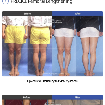
PRECICE Femoral Lengthening
Присайс ашиглан гуяыг 4см сунгасан