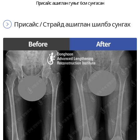
Присайс ашиглан гуяыг 6см сунгасан
Присайс / Страйд ашиглан шилбэ сунгах