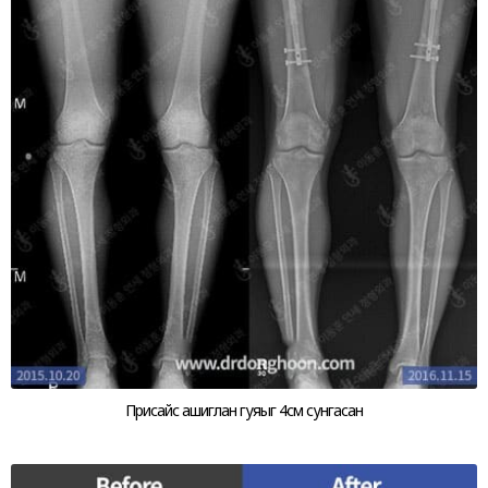
Присайс ашиглан гуяыг 4см сунгасан