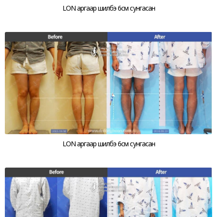
LON аргаар шилбэ 6см сунгасан
LON аргаар шилбэ 6см сунгасан