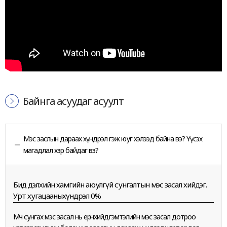
Байнга асуудаг асуулт
Мэс заслын дараах хүндрэл гэж юуг хэлээд байна вэ? Үүсэх
магадлал хэр байдаг вэ?
Бид дэлхийн хамгийн аюулгүй сунгалтын мэс засал хийдэг.
Урт хугацааныхүндрэл 0%
Мөч сунгах мэс засал нь ерөнхийдөө гэмтэлийн мэс засал дотроо