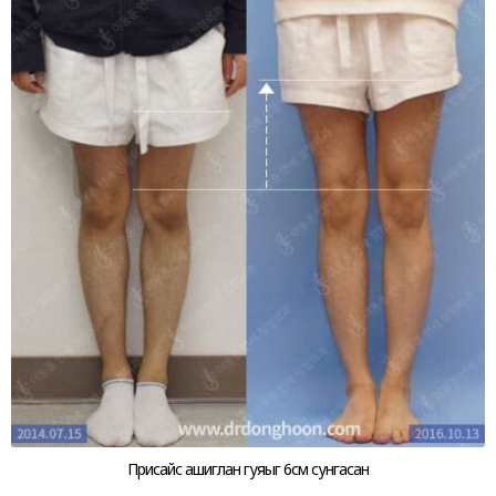
Присайс ашиглан гуяыг 6см сунгасан