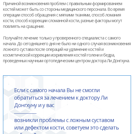
Причиной возникновения проблем с правильным формированием
костей может быть со стороны медицинского персонала. Во время
операции способ обращения с мягкими тканями, способ ломания
кости, способ коррекции сломанной кости, разные факторы могут
повлиять на сращение.
Получайте лечение только у проверенного специалиста с самого
начала. До сегодняшнего дня не было ни одного случая возникновения
ложного сустава после операций на удлинение костей и
косметической коррекции искривления костей голени и бедра,
проведенных научным ортопедическим центром доктора Ли Донгхуна.
Если с самого начала Вы не смогли
обратиться за лечением к доктору Ли
Донгхуну и у вас
возникли проблемы с ложным суставом
или дефектом кости, советуем это сделать