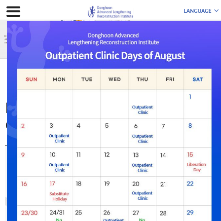
ПОВТОРНАЯ ОПЕРАЦИЯ
Кости не срастаются
Кости не срастаются (ложный
сустав)
Nonunion or Bone defect
Dong Hoon Lee
Ложный сустав или
дефект кости