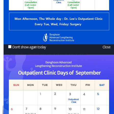
При удлинении кости формируется новая кость
нужной длины. Если в процессе новая кость в месте
удлинения правильно не сформировалась и не
срослась (ложный сустав), или отсутствует части
кости, возникает дефект кости.
Don’t show again today
Close
В том числе при косметической коррекции
искривления ног или лечении артрита после
изменения формы ноги идет процесс сращения
костей. Если по прошествии необходимого срока
кости так и не срослись говорят о таком нарушении
как ложный сустав.