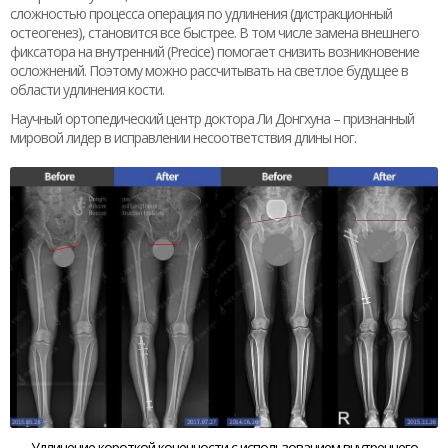
сложностью процесса операция по удлинения (дистракционный
остеогенез), становится все быстрее. В том числе замена внешнего
фиксатора на внутренний (Precice) помогает снизить возникновение
осложнений. Поэтому можно рассчитывать на светлое будущее в
области удлинения кости.
Научный ортопедический центр доктора Ли Донгхуна – признанный
мировой лидер в исправлении несоответствия длины ног.
Удлинение короткой конечности с использованием внутреннего