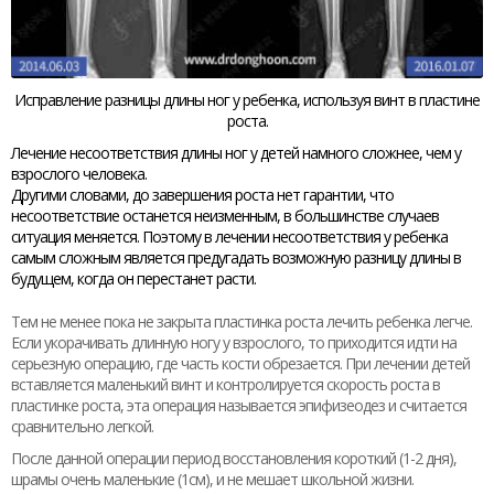
Исправление разницы длины ног у ребенка, используя винт в пластине
роста.
Лечение несоответствия длины ног у детей намного сложнее, чем у
взрослого человека.
Другими словами, до завершения роста нет гарантии, что
несоответствие останется неизменным, в большинстве случаев
ситуация меняется. Поэтому в лечении несоответствия у ребенка
самым сложным является предугадать возможную разницу длины в
будущем, когда он перестанет расти.
Тем не менее пока не закрыта пластинка роста лечить ребенка легче.
Если укорачивать длинную ногу у взрослого, то приходится идти на
серьезную операцию, где часть кости обрезается. При лечении детей
вставляется маленький винт и контролируется скорость роста в
пластинке роста, эта операция называется эпифизеодез и считается
сравнительно легкой.
После данной операции период восстановления короткий (1-2 дня),
шрамы очень маленькие (1см), и не мешает школьной жизни.