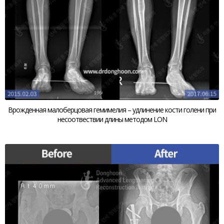
Врожденная малоберцовая гемимелия – удлинение кости голени при
несоотвествии длины методом LON