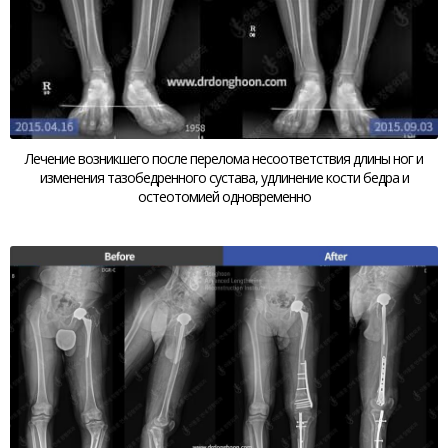
Лечение возникшего после перелома несоответствия длины ног и
изменения тазобедренного сустава, удлинение кости бедра и
остеотомией одновременно