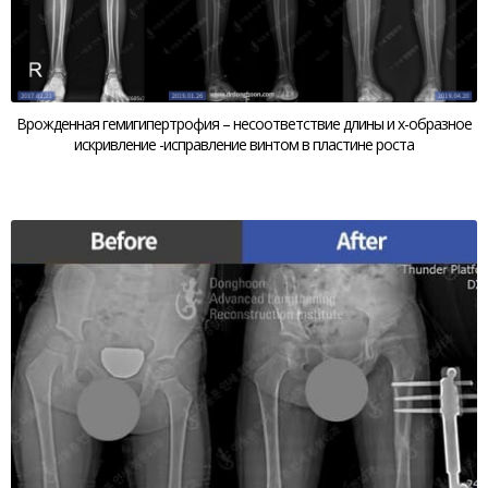
Врожденная гемигипертрофия – несоответствие длины и х-образное
искривление -исправление винтом в пластине роста