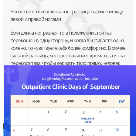
Несоответствие длины ног - разница в длине между
левой и правой ногами.
Если длина ног разная, то в положении стоя таз
перекошен в одну сторону, и когда вы сгибаете одно
колено, то чувствуете себя более комфортно. В случае
сильной разницы, человек начинает хромать, а из-за
перекоса таза, чтобы держать тело прямо, человек
сгибает позвоночник, что приводит к
“компенсационному сколиозу”. Кроме того, в
конечном счете, следует иметь в виду возможность
возникновения артрита спины, бедра и колена, так
как на суставы ложиться нагрузка.