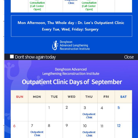
Arm Lengthening
Arthritis with
Etc.
Bowlegs
엑스다리 휜다리교정 수술전 수술후 / Knock_knee correction
Don’t show again today
Close
Bowlegs +LON Tibia 6cm / 오다리 +속성 종아리 6cm 동시교정