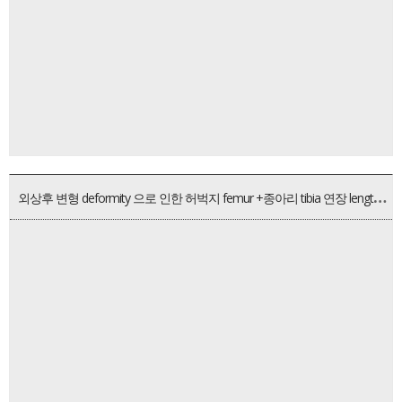
외
상후 변형 deformity 으로 인한 허벅지 femur +종아리 tibia 연장 lengthening 을 통한 LLD 하지부동치료 / 40대 남성