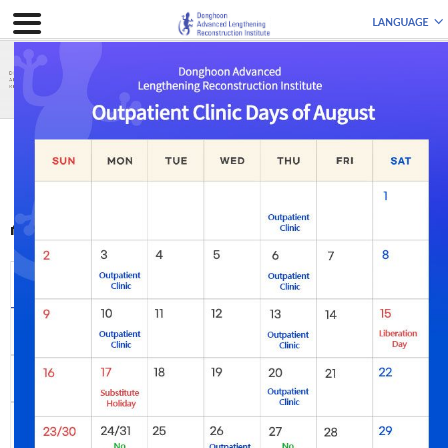
ДО И ПОСЛЕ
До и После
До и После
All
Leg Lengthening
Bowlegs
Knock-knees
Leg Length
Genu Recurvatum
Discrepancy
Complex
Foot & Ankle
Flexion Deformity
Deformity
Deformity
Re-operation
Post-traumatic
Incurable Diseases
Disability