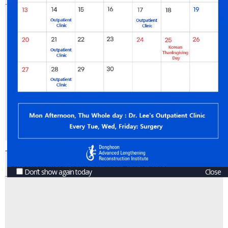
Left Osteotomy for Arthritis / 휜다리 관절염 /40대 남성
Don’t show again today
Close