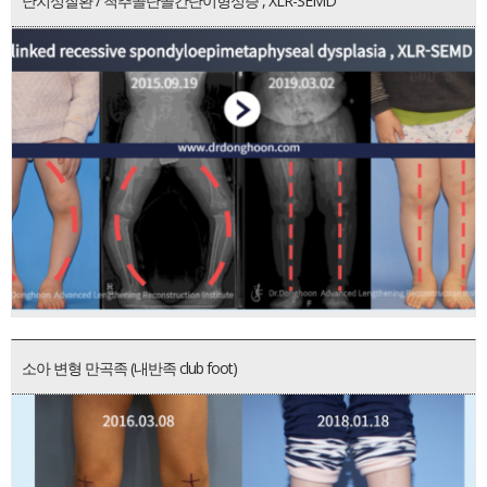
난치성질환 / 척추골단골간단이형성증 , XLR-SEMD
소아 변형 만곡족 (내반족 club foot)