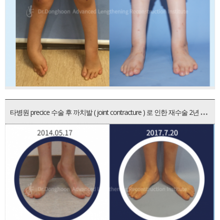
타
병원 precice 수술 후 까치발 ( joint contracture ) 로 인한 재수술 2년 경과