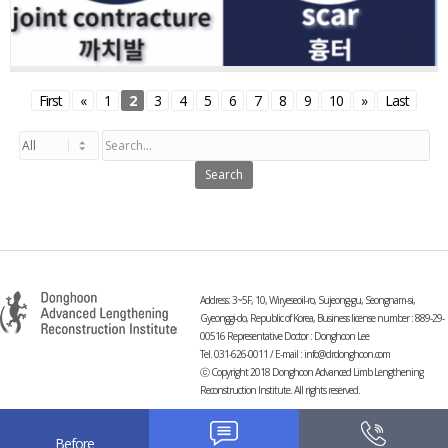
First
«
1
2
3
4
5
6
7
8
9
10
»
Last
Search
Address: 3~5F, 10, Wiryeseoil-ro, Sujeong-gu, Seongnam-si,
Gyeonggi-do, Republic of Korea, Business license number : 889-29-
00516 Representative Doctor : Donghoon Lee
Tel. 031-626-0011 / E-mail :
info@drdonghoon.com
ⓒ Copyright 2018 Donghoon Advanced Limb Lengthening
Reconstruction Institute. All rights reserved.
-
Before