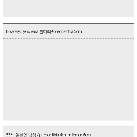
bowlegs genu vara 휜다리+precice tibia 5cm
55세 일본인 남성 / precice tibia 4cm + femur 6cm