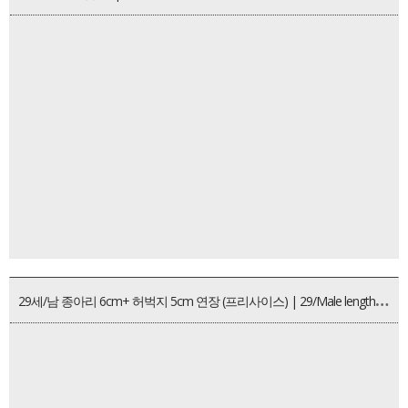
2
9세/남 종아리 6cm+ 허벅지 5cm 연장 (프리사이스) | 29/Male lengthening 6cm tibia + 5cm femur (PRECICE)