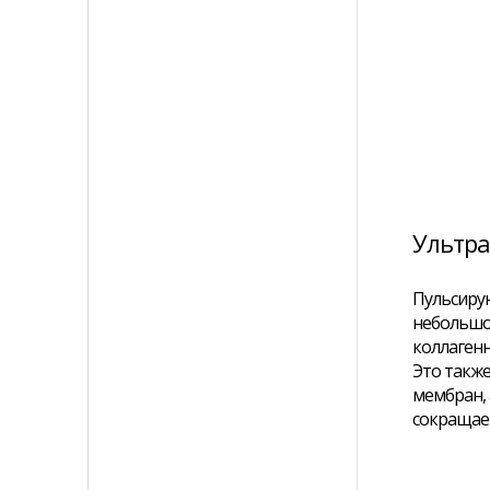
Ультра
Пульсирую
небольшо
коллагенн
Это также
мембран, 
сокращает