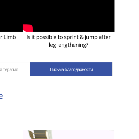
or Limb
Is it possible to sprint & jump after
leg lengthening?
я терапия
Письма благодарности
е