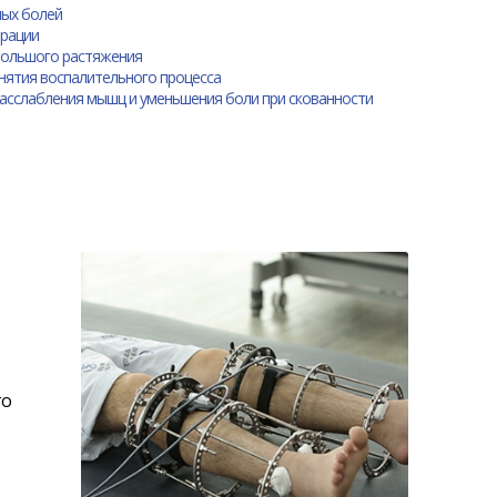
ных болей
ерации
ебольшого растяжения
нятия воспалительного процесса
расслабления мышц и уменьшения боли при скованности
то