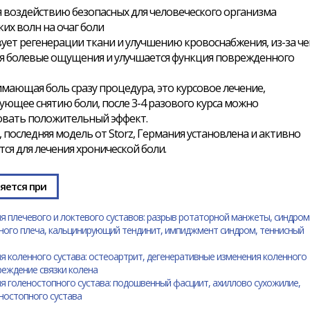
 воздействию безопасных для человеческого организма
ких волн на очаг боли
ует регенерации ткани и улучшению кровоснабжения, из-за че
я болевые ощущения и улучшается функция поврежденного
имающая боль сразу процедура, это курсовое лечение,
ующее снятию боли, после 3-4 разового курса можно
овать положительный эффект.
1, последняя модель от Storz, Германия установлена и активно
ся для лечения хронической боли.
яется при
я плечевого и локтевого суставов: разрыв ротаторной манжеты, синдром
ого плеча, кальцинирующий тендинит, импиджмент синдром, теннисный
я коленного сустава: остеоартрит, дегенеративные изменения коленного
реждение связки колена
я голеностопного сустава: подошвенный фасциит, ахиллово сухожилие,
еностопного сустава