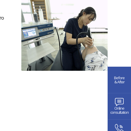
го
Before
& After
Online
consultation