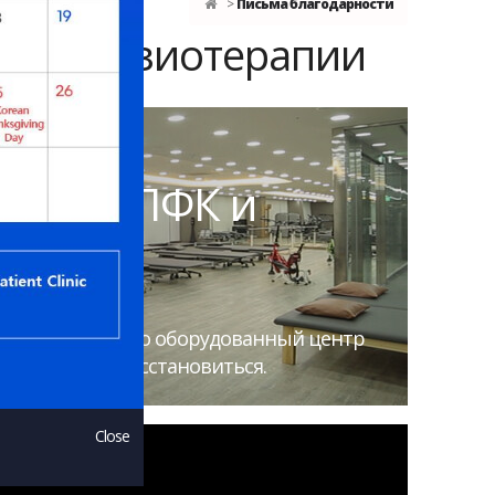
Письма благодарности
К и физиотерапии
онной ЛФК и
пии
 есть специально оборудованный центр
ам быстрее восстановиться.
Close