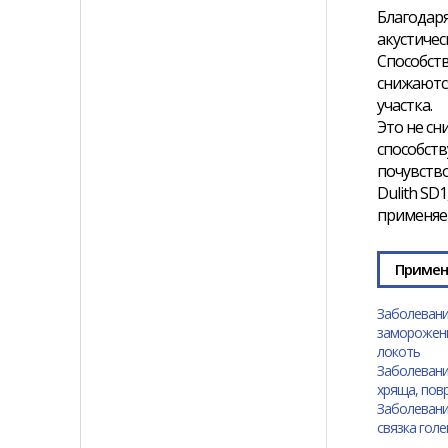
Благодаря
акустичес
Способств
снижаютс
участка.
Это не сн
способств
почувств
Dulith SD
применяет
Примен
Заболевани
замороженн
локоть
Заболевани
хряща, пов
Заболевани
связка гол