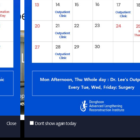
тр реабилитационной ЛФ
Центр реабилитаци
физиотера
аучном ортопедическом центре доктора Ли Донгхуна
реабилитационной ЛФК, где помогают пациент
Close
Don’t show again today