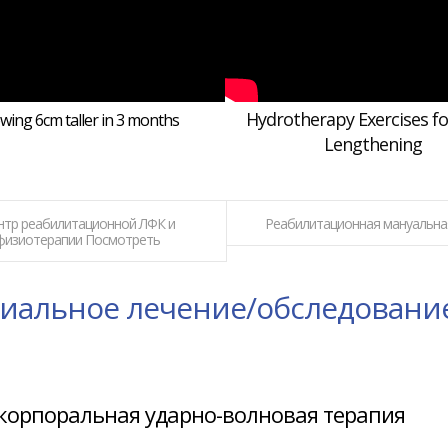
Hydrotherapy Exercises f
wing 6cm taller in 3 months
Lengthening
нтр реабилитационной ЛФК и
Реабилитационная мануальна
физиотерапии Посмотреть
иальное лечение/обследовани
корпоральная ударно-волновая терапия