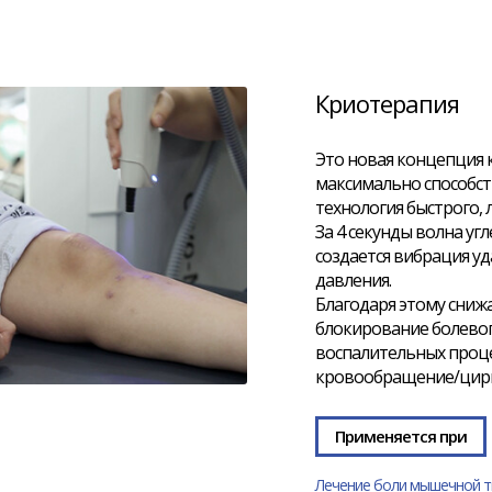
Криотерапия
Это новая концепция 
максимально способст
технология быстрого, 
За 4 секунды волна угл
создается вибрация у
давления.
Благодаря этому снижа
блокирование болевог
воспалительных проце
кровообращение/цирк
Применяется при
Лечение боли мышечной т