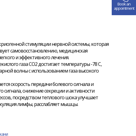
Book an
appointment
криогенной стимуляции нервной системы, которая
вует самовосстановлению, медицинская
легкого и эффективного лечения.
екислого газа CO2 достигает температуры -78 С,
дарной волны с использованием газа высокого
ется скорость передачи болевого сигнала и
о сигнала, снижение секреции и активности
ссов, посредством теплового шока улучшает
уляция лимфы, расслабляет мышцы.
кани