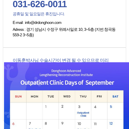
031-626-0011
공휴일 및 일요일은 휴진입니다.
E-mail
:
info@drdonghoon.com
Adress
: 경기 성남시 수정구 위례서일로 10, 3~5층 (지번:창곡동
559-2 3~5층)
이동훈박사님 수술시간이 변경 될 수 있으므로 미리
진료예약을 하시길 부탁 드립니다.
평일
10:00 - 19:00
토요일
(1,3,5주 토요일 진료)
09:00 - 14:00
점심시간
13:00 - 14:00